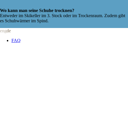
Wo kann man seine Schuhe trocknen?
Entweder im Skikeller im 3. Stock oder im Trockenraum. Zudem gibt
es Schuhwärmer im Spind.
eng
de
FAQ