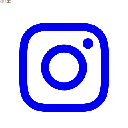
eng
de